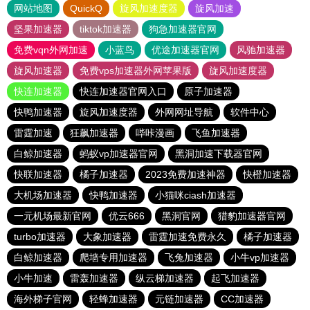
网站地图
QuickQ
旋风加速度器
旋风加速
坚果加速器
tiktok加速器
狗急加速器官网
免费vqn外网加速
小蓝鸟
优途加速器官网
风驰加速器
旋风加速器
免费vps加速器外网苹果版
旋风加速度器
快连加速器
快连加速器官网入口
原子加速器
快鸭加速器
旋风加速度器
外网网址导航
软件中心
雷霆加速
狂飙加速器
哔咔漫画
飞鱼加速器
白鲸加速器
蚂蚁vp加速器官网
黑洞加速下载器官网
快联加速器
橘子加速器
2023免费加速神器
快橙加速器
大机场加速器
快鸭加速器
小猫咪ciash加速器
一元机场最新官网
优云666
黑洞官网
猎豹加速器官网
turbo加速器
大象加速器
雷霆加速免费永久
橘子加速器
白鲸加速器
爬墙专用加速器
飞兔加速器
小牛vp加速器
小牛加速
雷轰加速器
纵云梯加速器
起飞加速器
海外梯子官网
轻蜂加速器
元链加速器
CC加速器