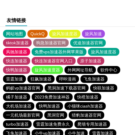
友情链接
网站地图
QuickQ
旋风加速度器
旋风加速
tiktok加速器
狗急加速器官网
优途加速器官网
风驰加速器
免费vps加速器外网苹果版
旋风加速度器
快连加速器
快连加速器官网入口
原子加速器
快鸭加速器
旋风加速度器
外网网址导航
软件中心
雷霆加速
狂飙加速器
哔咔漫画
飞鱼加速器
蚂蚁vp加速器官网
黑洞加速下载器官网
快联加速器
橘子加速器
2023免费加速神器
快橙加速器
大机场加速器
快鸭加速器
小猫咪ciash加速器
一元机场最新官网
黑洞官网
猎豹加速器官网
turbo加速器
雷霆加速免费永久
爬墙专用加速器
飞兔加速器
小牛vp加速器
小牛加速
雷轰加速器