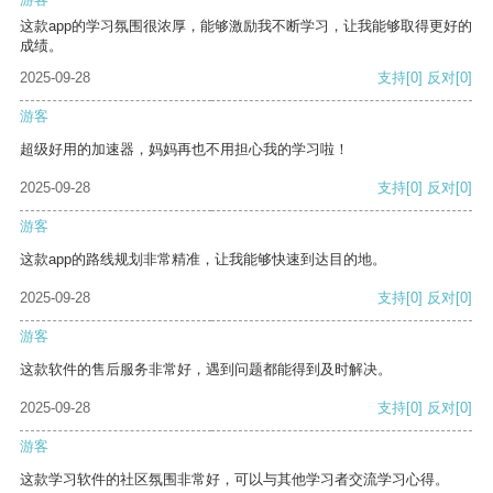
这款app的学习氛围很浓厚，能够激励我不断学习，让我能够取得更好的
成绩。
2025-09-28
支持
[0]
反对
[0]
游客
超级好用的加速器，妈妈再也不用担心我的学习啦！
2025-09-28
支持
[0]
反对
[0]
游客
这款app的路线规划非常精准，让我能够快速到达目的地。
2025-09-28
支持
[0]
反对
[0]
游客
这款软件的售后服务非常好，遇到问题都能得到及时解决。
2025-09-28
支持
[0]
反对
[0]
游客
这款学习软件的社区氛围非常好，可以与其他学习者交流学习心得。