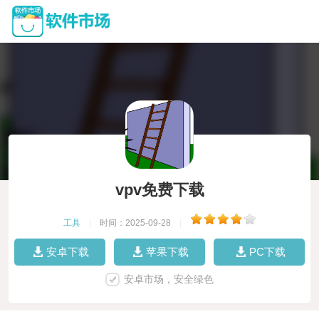
vpv免费下载
工具
|
时间：2025-09-28
|
安卓下载
苹果下载
PC下载
安卓市场，安全绿色