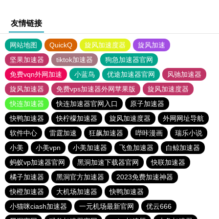
友情链接
网站地图
QuickQ
旋风加速度器
旋风加速
坚果加速器
tiktok加速器
狗急加速器官网
免费vqn外网加速
小蓝鸟
优途加速器官网
风驰加速器
旋风加速器
免费vps加速器外网苹果版
旋风加速度器
快连加速器
快连加速器官网入口
原子加速器
快鸭加速器
快柠檬加速器
旋风加速度器
外网网址导航
软件中心
雷霆加速
狂飙加速器
哔咔漫画
瑞乐小说
小美
小美vpn
小美加速器
飞鱼加速器
白鲸加速器
蚂蚁vp加速器官网
黑洞加速下载器官网
快联加速器
橘子加速器
黑洞官方加速器
2023免费加速神器
快橙加速器
大机场加速器
快鸭加速器
小猫咪ciash加速器
一元机场最新官网
优云666