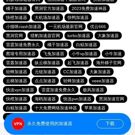
橘子加速器
黑洞官方加速器
2023免费加速神器
快橙加速器
大机场加速器
快鸭加速器
小猫咪ciash加速器
一元机场最新官网
优云666
黑洞官网
猎豹加速器官网
turbo加速器
大象加速器
雷霆加速免费永久
橘子加速器
白鲸加速器
爬墙专用加速器
飞兔加速器
小牛vp加速器
小牛加速
雷轰加速器
纵云梯加速器
起飞加速器
海外梯子官网
轻蜂加速器
元链加速器
CC加速器
大象加速器
云梯加速器
点点加速器
轻蜂加速器
veee加速器
快连vρn加速器
雷霆加速免费永久
极风加速器
快橙加速器
海鸥加速器
快连pvn加速器
黑洞加速官网
白鲸加速器
十大免费网络加速神器
苹果加速器
元链加速器
永久免费使用的加速器
下载
0.019956s
首页
安卓
苹果
排行
推荐