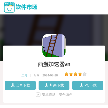
西游加速器vn
工具
|
时间：2024-07-28
|
安卓下载
苹果下载
PC下载
安卓市场，安全绿色