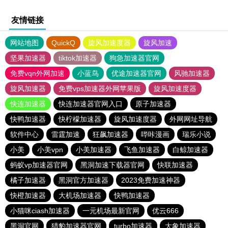
友情链接
网站地图
QuickQ
旋风加速度器
旋风加速
坚果加速器
tiktok加速器
狗急加速器官网
免费vqn外网加速
小蓝鸟
优途加速器官网
风驰加速器
旋风加速器
免费vps加速器外网苹果版
旋风加速度器
快连加速器
快连加速器官网入口
原子加速器
快鸭加速器
快柠檬加速器
旋风加速度器
外网网址导航
软件中心
雷霆加速
狂飙加速器
哔咔漫画
瑞乐小说
小美
小美vpn
小美加速器
飞鱼加速器
白鲸加速器
蚂蚁vp加速器官网
黑洞加速下载器官网
快联加速器
橘子加速器
黑洞官方加速器
2023免费加速神器
快橙加速器
大机场加速器
快鸭加速器
小猫咪ciash加速器
一元机场最新官网
优云666
黑洞官网
猎豹加速器官网
turbo加速器
大象加速器