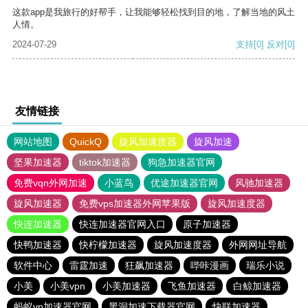
这款app是我旅行的好帮手，让我能够轻松找到目的地，了解当地的风土
人情。
2024-07-29
支持
[0]
反对
[0]
友情链接
网站地图
QuickQ
旋风加速度器
旋风加速
坚果加速器
tiktok加速器
狗急加速器官网
免费vqn外网加速
小蓝鸟
优途加速器官网
风驰加速器
旋风加速器
免费vps加速器外网苹果版
旋风加速度器
快连加速器
快连加速器官网入口
原子加速器
快鸭加速器
快柠檬加速器
旋风加速度器
外网网址导航
软件中心
雷霆加速
狂飙加速器
哔咔漫画
瑞乐小说
小美
小美vpn
小美加速器
飞鱼加速器
白鲸加速器
蚂蚁vp加速器官网
黑洞加速下载器官网
快联加速器