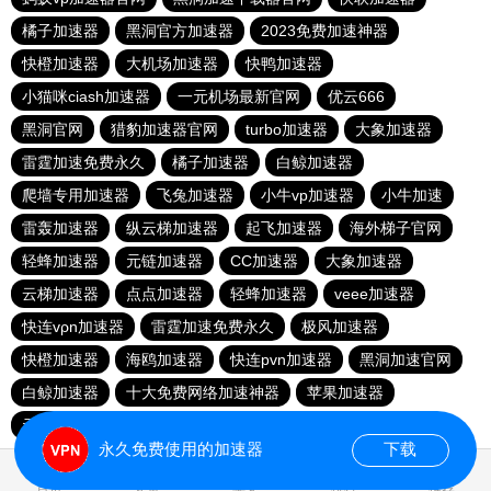
橘子加速器
黑洞官方加速器
2023免费加速神器
快橙加速器
大机场加速器
快鸭加速器
小猫咪ciash加速器
一元机场最新官网
优云666
黑洞官网
猎豹加速器官网
turbo加速器
大象加速器
雷霆加速免费永久
橘子加速器
白鲸加速器
爬墙专用加速器
飞兔加速器
小牛vp加速器
小牛加速
雷轰加速器
纵云梯加速器
起飞加速器
海外梯子官网
轻蜂加速器
元链加速器
CC加速器
大象加速器
云梯加速器
点点加速器
轻蜂加速器
veee加速器
快连vρn加速器
雷霆加速免费永久
极风加速器
快橙加速器
海鸥加速器
快连pvn加速器
黑洞加速官网
白鲸加速器
十大免费网络加速神器
苹果加速器
元链加速器
永久免费使用的加速器
下载
0.017595s
首页
安卓
苹果
排行
推荐