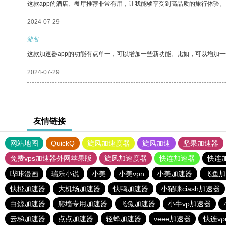
这款app的酒店、餐厅推荐非常有用，让我能够享受到高品质的旅行体验。
2024-07-29
游客
这款加速器app的功能有点单一，可以增加一些新功能。比如，可以增加
2024-07-29
友情链接
网站地图
QuickQ
旋风加速度器
旋风加速
坚果加速器
免费vps加速器外网苹果版
旋风加速度器
快连加速器
快连
哔咔漫画
瑞乐小说
小美
小美vpn
小美加速器
飞鱼加
快橙加速器
大机场加速器
快鸭加速器
小猫咪ciash加速器
白鲸加速器
爬墙专用加速器
飞兔加速器
小牛vp加速器
云梯加速器
点点加速器
轻蜂加速器
veee加速器
快连v