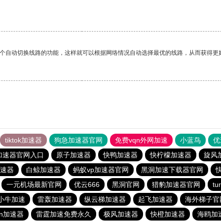
一个自动切换线路的功能，这样就可以根据网络情况自动选择最优的线路，从而获得更
tiktok加速器
狗急加速器官网
免费vqn外网加速
小蓝鸟
优
加速器官网入口
原子加速器
快鸭加速器
快柠檬加速器
旋风
速器
白鲸加速器
蚂蚁vp加速器官网
黑洞加速下载器官网
一元机场最新官网
优云666
黑洞官网
猎豹加速器官网
t
小牛加速
雷轰加速器
纵云梯加速器
起飞加速器
海外梯子官
ρn加速器
雷霆加速免费永久
极风加速器
快橙加速器
海鸥加