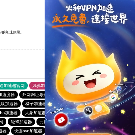
支持
[0]
反对
[0]
好的加速效果。
支持
[0]
反对
[0]
途加速器官网
风驰加速器
旋风加速器
加速度器
外网网址导航
软件中心
雷霆加速
狂飙加速器
快联加速器
橘子加速器
黑洞官方加速器
2023免费加速神器
urbo加速器
大象加速器
雷霆加速免费永久
橘子加速器
网
轻蜂加速器
元链加速器
CC加速器
大象加速器
速器
快连pvn加速器
黑洞加速官网
白鲸加速器