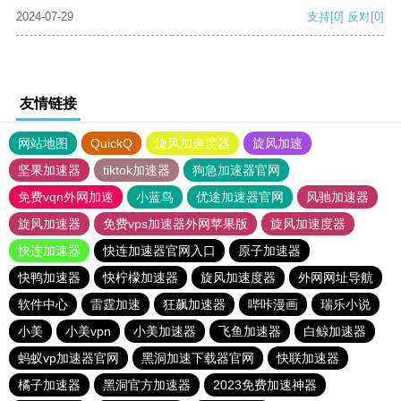
2024-07-29
支持
[0]
反对
[0]
友情链接
网站地图
QuickQ
旋风加速度器
旋风加速
坚果加速器
tiktok加速器
狗急加速器官网
免费vqn外网加速
小蓝鸟
优途加速器官网
风驰加速器
旋风加速器
免费vps加速器外网苹果版
旋风加速度器
快连加速器
快连加速器官网入口
原子加速器
快鸭加速器
快柠檬加速器
旋风加速度器
外网网址导航
软件中心
雷霆加速
狂飙加速器
哔咔漫画
瑞乐小说
小美
小美vpn
小美加速器
飞鱼加速器
白鲸加速器
蚂蚁vp加速器官网
黑洞加速下载器官网
快联加速器
橘子加速器
黑洞官方加速器
2023免费加速神器