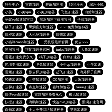
软件中心
雷霆加速
狂飙加速器
哔咔漫画
瑞乐小说
小美
小美vpn
小美加速器
飞鱼加速器
白鲸加速器
蚂蚁vp加速器官网
黑洞加速下载器官网
快联加速器
橘子加速器
黑洞官方加速器
2023免费加速神器
快橙加速器
大机场加速器
快鸭加速器
小猫咪ciash加速器
一元机场最新官网
优云666
黑洞官网
猎豹加速器官网
turbo加速器
大象加速器
雷霆加速免费永久
橘子加速器
白鲸加速器
爬墙专用加速器
飞兔加速器
小牛vp加速器
小牛加速
雷轰加速器
纵云梯加速器
起飞加速器
海外梯子官网
轻蜂加速器
元链加速器
CC加速器
大象加速器
云梯加速器
点点加速器
轻蜂加速器
veee加速器
快连vρn加速器
雷霆加速免费永久
极风加速器
快橙加速器
海鸥加速器
快连pvn加速器
黑洞加速官网
白鲸加速器
十大免费网络加速神器
苹果加速器