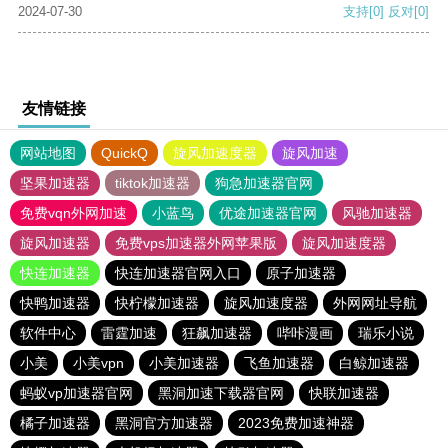
2024-07-30
支持
[0]
反对
[0]
友情链接
网站地图
QuickQ
旋风加速度器
旋风加速
坚果加速器
tiktok加速器
狗急加速器官网
免费vqn外网加速
小蓝鸟
优途加速器官网
风驰加速器
旋风加速器
免费vps加速器外网苹果版
旋风加速度器
快连加速器
快连加速器官网入口
原子加速器
快鸭加速器
快柠檬加速器
旋风加速度器
外网网址导航
软件中心
雷霆加速
狂飙加速器
哔咔漫画
瑞乐小说
小美
小美vpn
小美加速器
飞鱼加速器
白鲸加速器
蚂蚁vp加速器官网
黑洞加速下载器官网
快联加速器
橘子加速器
黑洞官方加速器
2023免费加速神器