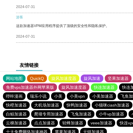
2024-07-31
游客
这款加速器VPM应用程序提供了顶级的安全性和隐私保护。
2024-07-31
友情链接
网站地图
QuickQ
旋风加速度器
旋风加速
坚果加速器
免费vps加速器外网苹果版
旋风加速度器
快连加速器
快连
哔咔漫画
瑞乐小说
小美
小美vpn
小美加速器
飞鱼加
快橙加速器
大机场加速器
快鸭加速器
小猫咪ciash加速器
白鲸加速器
爬墙专用加速器
飞兔加速器
小牛vp加速器
云梯加速器
点点加速器
轻蜂加速器
veee加速器
快连v
十大免费网络加速神器
苹果加速器
元链加速器