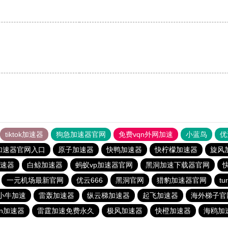
tiktok加速器
狗急加速器官网
免费vqn外网加速
小蓝鸟
优
加速器官网入口
原子加速器
快鸭加速器
快柠檬加速器
旋风
速器
白鲸加速器
蚂蚁vp加速器官网
黑洞加速下载器官网
一元机场最新官网
优云666
黑洞官网
猎豹加速器官网
t
小牛加速
雷轰加速器
纵云梯加速器
起飞加速器
海外梯子官
ρn加速器
雷霆加速免费永久
极风加速器
快橙加速器
海鸥加