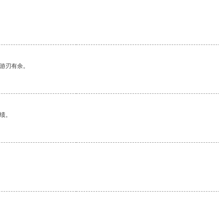
中游刃有余。
绩。
。