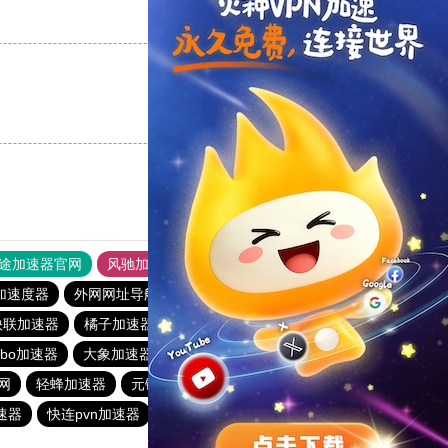
支持
[0]
反对
[0]
支持
[0]
反对
[0]
途加速器官网
风驰加速器
旋风加速器
加速度器
外网网址导航
软件中心
雷霆加速
狂飙加速器
快联加速器
橘子加速器
黑洞官方加速器
2023免费加速神器
urbo加速器
大象加速器
雷霆加速免费永久
橘子加速器
网
轻蜂加速器
元链加速器
CC加速器
大象加速器
速器
快连pvn加速器
黑洞加速官网
白鲸加速器