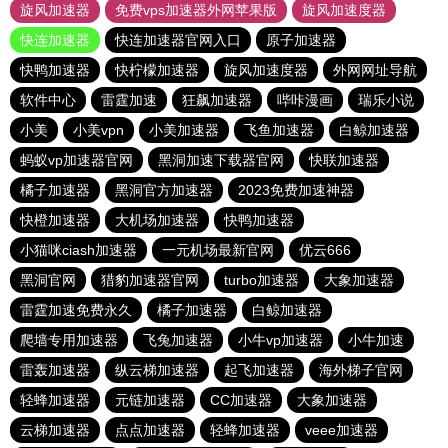
旋风加速器
免费vps加速器外网苹果版
旋风加速度器
快连加速器
快连加速器官网入口
原子加速器
快鸭加速器
快柠檬加速器
旋风加速度器
外网网址导航
软件中心
雷霆加速
狂飙加速器
哔咔漫画
瑞乐小说
小美
小美vpn
小美加速器
飞鱼加速器
白鲸加速器
蚂蚁vp加速器官网
黑洞加速下载器官网
快联加速器
橘子加速器
黑洞官方加速器
2023免费加速神器
快橙加速器
大机场加速器
快鸭加速器
小猫咪ciash加速器
一元机场最新官网
优云666
黑洞官网
猎豹加速器官网
turbo加速器
大象加速器
雷霆加速免费永久
橘子加速器
白鲸加速器
爬墙专用加速器
飞兔加速器
小牛vp加速器
小牛加速
雷轰加速器
纵云梯加速器
起飞加速器
海外梯子官网
轻蜂加速器
元链加速器
CC加速器
大象加速器
云梯加速器
点点加速器
轻蜂加速器
veee加速器