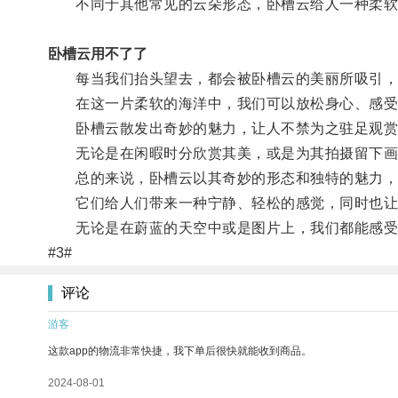
不同于其他常见的云朵形态，卧槽云给人一种柔软、
卧槽云用不了了
每当我们抬头望去，都会被卧槽云的美丽所吸引，
在这一片柔软的海洋中，我们可以放松身心、感受
卧槽云散发出奇妙的魅力，让人不禁为之驻足观赏
无论是在闲暇时分欣赏其美，或是为其拍摄留下画
总的来说，卧槽云以其奇妙的形态和独特的魅力，
它们给人们带来一种宁静、轻松的感觉，同时也让
无论是在蔚蓝的天空中或是图片上，我们都能感受到
#3#
评论
游客
这款app的物流非常快捷，我下单后很快就能收到商品。
2024-08-01