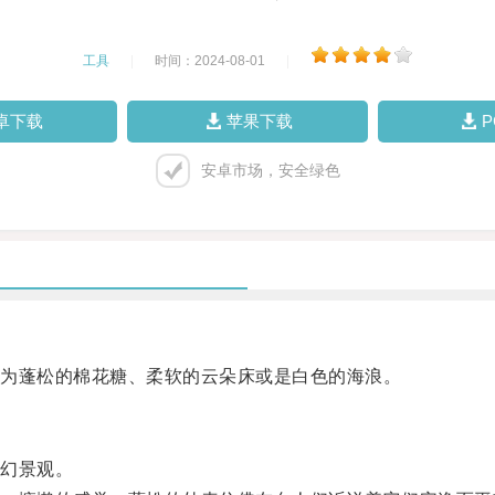
工具
|
时间：2024-08-01
|
卓下载
苹果下载
安卓市场，安全绿色
为蓬松的棉花糖、柔软的云朵床或是白色的海浪。
幻景观。