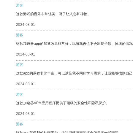
游客
这款游戏的音乐非常优美，听了让人心旷神怡。
2024-08-01
游客
这款加速器app的加速效果非常好，玩游戏再也不会出现卡顿、掉线的情况
2024-08-01
游客
这款app的课程非常丰富，可以满足我不同的学习需求，让我能够找到自
2024-08-01
游客
这款加速器VPM应用程序提供了顶级的安全性和隐私保护。
2024-08-01
游客
这款app就像我的社交平台，让我能够与志同道合的朋友一起交流。