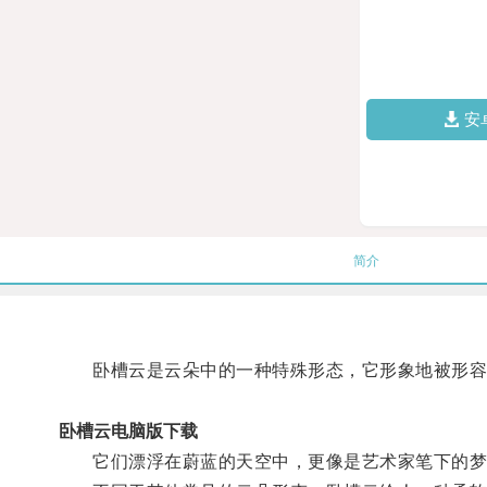
安
简介
卧槽云是云朵中的一种特殊形态，它形象地被形容
卧槽云电脑版下载
它们漂浮在蔚蓝的天空中，更像是艺术家笔下的梦