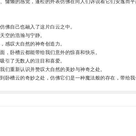
慵懒的感觉，蓬松的外表仿佛在向人们诉说着它们安逸而平
仿佛自己也融入了这片白云之中。
天空的浩瀚与宁静。
，感叹大自然的神奇创造力。
面，卧槽云都能带给我们意外的惊喜和快乐。
吸引了无数人的注目和喜爱。
我们重新认识并赞叹大自然的美妙与神奇之处。
卧槽云的奇妙之处，仿佛它们是一种魔法般的存在，带给我