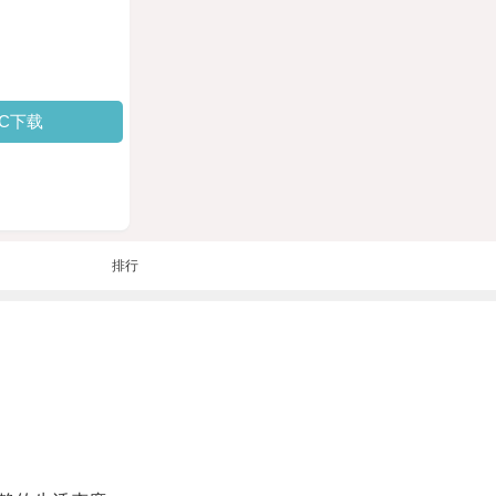
PC下载
排行