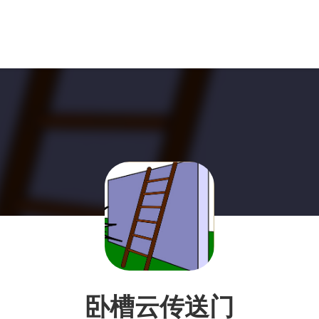
卧槽云传送门