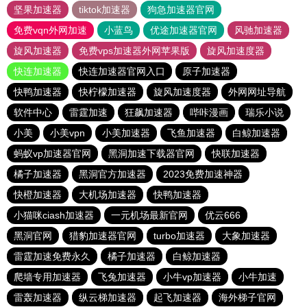
坚果加速器
tiktok加速器
狗急加速器官网
免费vqn外网加速
小蓝鸟
优途加速器官网
风驰加速器
旋风加速器
免费vps加速器外网苹果版
旋风加速度器
快连加速器
快连加速器官网入口
原子加速器
快鸭加速器
快柠檬加速器
旋风加速度器
外网网址导航
软件中心
雷霆加速
狂飙加速器
哔咔漫画
瑞乐小说
小美
小美vpn
小美加速器
飞鱼加速器
白鲸加速器
蚂蚁vp加速器官网
黑洞加速下载器官网
快联加速器
橘子加速器
黑洞官方加速器
2023免费加速神器
快橙加速器
大机场加速器
快鸭加速器
小猫咪ciash加速器
一元机场最新官网
优云666
黑洞官网
猎豹加速器官网
turbo加速器
大象加速器
雷霆加速免费永久
橘子加速器
白鲸加速器
爬墙专用加速器
飞兔加速器
小牛vp加速器
小牛加速
雷轰加速器
纵云梯加速器
起飞加速器
海外梯子官网