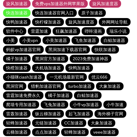
旋风加速器
免费vps加速器外网苹果版
旋风加速度器
快连加速器
快连加速器官网入口
原子加速器
快鸭加速器
快柠檬加速器
旋风加速度器
外网网址导航
软件中心
雷霆加速
狂飙加速器
哔咔漫画
瑞乐小说
小美
小美vpn
小美加速器
飞鱼加速器
白鲸加速器
蚂蚁vp加速器官网
黑洞加速下载器官网
快联加速器
橘子加速器
黑洞官方加速器
2023免费加速神器
快橙加速器
大机场加速器
快鸭加速器
小猫咪ciash加速器
一元机场最新官网
优云666
黑洞官网
猎豹加速器官网
turbo加速器
大象加速器
雷霆加速免费永久
橘子加速器
白鲸加速器
爬墙专用加速器
飞兔加速器
小牛vp加速器
小牛加速
雷轰加速器
纵云梯加速器
起飞加速器
海外梯子官网
轻蜂加速器
元链加速器
CC加速器
大象加速器
云梯加速器
点点加速器
轻蜂加速器
veee加速器