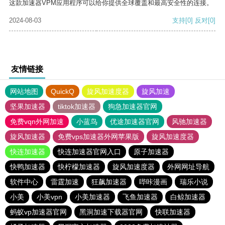
这款加速器VPM应用程序可以给你提供全球覆盖和最高安全性的连接。
2024-08-03
支持
[0]
反对
[0]
友情链接
网站地图
QuickQ
旋风加速度器
旋风加速
坚果加速器
tiktok加速器
狗急加速器官网
免费vqn外网加速
小蓝鸟
优途加速器官网
风驰加速器
旋风加速器
免费vps加速器外网苹果版
旋风加速度器
快连加速器
快连加速器官网入口
原子加速器
快鸭加速器
快柠檬加速器
旋风加速度器
外网网址导航
软件中心
雷霆加速
狂飙加速器
哔咔漫画
瑞乐小说
小美
小美vpn
小美加速器
飞鱼加速器
白鲸加速器
蚂蚁vp加速器官网
黑洞加速下载器官网
快联加速器