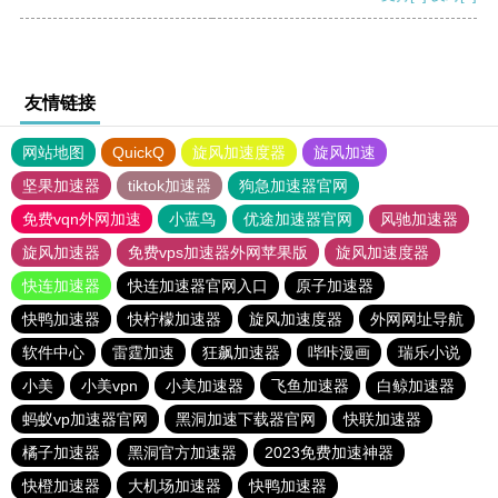
友情链接
网站地图
QuickQ
旋风加速度器
旋风加速
坚果加速器
tiktok加速器
狗急加速器官网
免费vqn外网加速
小蓝鸟
优途加速器官网
风驰加速器
旋风加速器
免费vps加速器外网苹果版
旋风加速度器
快连加速器
快连加速器官网入口
原子加速器
快鸭加速器
快柠檬加速器
旋风加速度器
外网网址导航
软件中心
雷霆加速
狂飙加速器
哔咔漫画
瑞乐小说
小美
小美vpn
小美加速器
飞鱼加速器
白鲸加速器
蚂蚁vp加速器官网
黑洞加速下载器官网
快联加速器
橘子加速器
黑洞官方加速器
2023免费加速神器
快橙加速器
大机场加速器
快鸭加速器