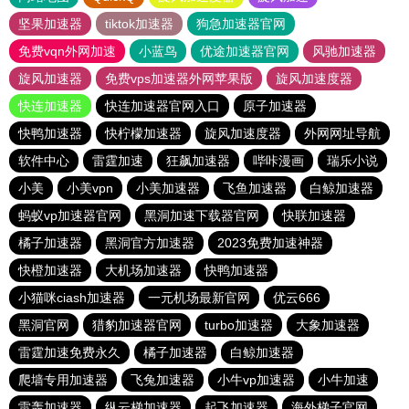
坚果加速器
tiktok加速器
狗急加速器官网
免费vqn外网加速
小蓝鸟
优途加速器官网
风驰加速器
旋风加速器
免费vps加速器外网苹果版
旋风加速度器
快连加速器
快连加速器官网入口
原子加速器
快鸭加速器
快柠檬加速器
旋风加速度器
外网网址导航
软件中心
雷霆加速
狂飙加速器
哔咔漫画
瑞乐小说
小美
小美vpn
小美加速器
飞鱼加速器
白鲸加速器
蚂蚁vp加速器官网
黑洞加速下载器官网
快联加速器
橘子加速器
黑洞官方加速器
2023免费加速神器
快橙加速器
大机场加速器
快鸭加速器
小猫咪ciash加速器
一元机场最新官网
优云666
黑洞官网
猎豹加速器官网
turbo加速器
大象加速器
雷霆加速免费永久
橘子加速器
白鲸加速器
爬墙专用加速器
飞兔加速器
小牛vp加速器
小牛加速
雷轰加速器
纵云梯加速器
起飞加速器
海外梯子官网