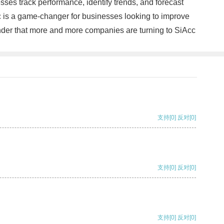
sses track performance, identify trends, and forecast
Acc is a game-changer for businesses looking to improve
 wonder that more and more companies are turning to SiAcc
支持
[0]
反对
[0]
支持
[0]
反对
[0]
支持
[0]
反对
[0]