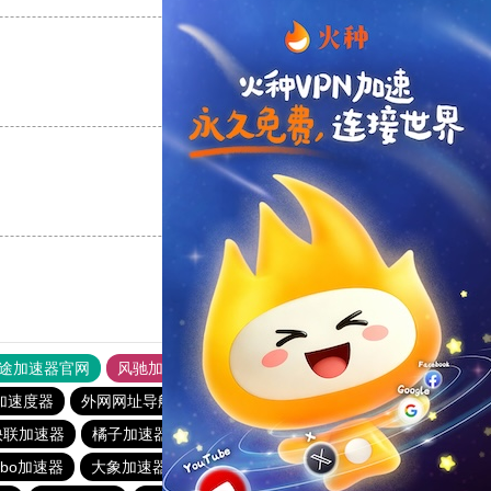
支持
[0]
反对
[0]
支持
[0]
反对
[0]
途加速器官网
风驰加速器
旋风加速器
加速度器
外网网址导航
软件中心
雷霆加速
狂飙加速器
快联加速器
橘子加速器
黑洞官方加速器
2023免费加速神器
urbo加速器
大象加速器
雷霆加速免费永久
橘子加速器