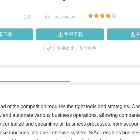
工具
|
时间：2024-08-04
|
卓下载
苹果下载
安卓市场，安全绿色
d of the competition requires the right tools and strategies. On
ify and automate various business operations, allowing compani
ity to centralize and streamline all business processes, from acc
hese functions into one cohesive system, SiAcc enables busines