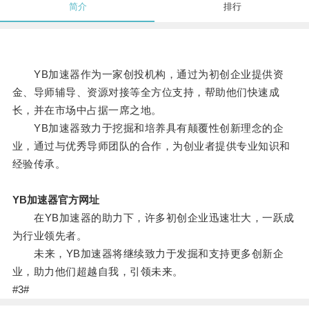
简介
排行
YB加速器作为一家创投机构，通过为初创企业提供资
金、导师辅导、资源对接等全方位支持，帮助他们快速成
长，并在市场中占据一席之地。
YB加速器致力于挖掘和培养具有颠覆性创新理念的企
业，通过与优秀导师团队的合作，为创业者提供专业知识和
经验传承。
YB加速器官方网址
在YB加速器的助力下，许多初创企业迅速壮大，一跃成
为行业领先者。
未来，YB加速器将继续致力于发掘和支持更多创新企
业，助力他们超越自我，引领未来。
#3#