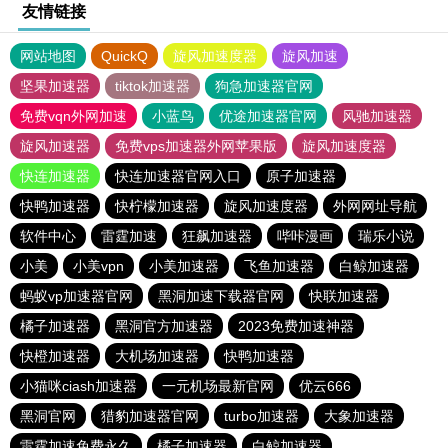
友情链接
网站地图
QuickQ
旋风加速度器
旋风加速
坚果加速器
tiktok加速器
狗急加速器官网
免费vqn外网加速
小蓝鸟
优途加速器官网
风驰加速器
旋风加速器
免费vps加速器外网苹果版
旋风加速度器
快连加速器
快连加速器官网入口
原子加速器
快鸭加速器
快柠檬加速器
旋风加速度器
外网网址导航
软件中心
雷霆加速
狂飙加速器
哔咔漫画
瑞乐小说
小美
小美vpn
小美加速器
飞鱼加速器
白鲸加速器
蚂蚁vp加速器官网
黑洞加速下载器官网
快联加速器
橘子加速器
黑洞官方加速器
2023免费加速神器
快橙加速器
大机场加速器
快鸭加速器
小猫咪ciash加速器
一元机场最新官网
优云666
黑洞官网
猎豹加速器官网
turbo加速器
大象加速器
雷霆加速免费永久
橘子加速器
白鲸加速器