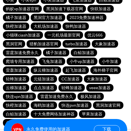
小美
小美vpn
小美加速器
飞鱼加速器
白鲸加速器
蚂蚁vp加速器官网
黑洞加速下载器官网
快联加速器
橘子加速器
黑洞官方加速器
2023免费加速神器
快橙加速器
大机场加速器
快鸭加速器
小猫咪ciash加速器
一元机场最新官网
优云666
黑洞官网
猎豹加速器官网
turbo加速器
大象加速器
雷霆加速免费永久
橘子加速器
白鲸加速器
爬墙专用加速器
飞兔加速器
小牛vp加速器
小牛加速
雷轰加速器
纵云梯加速器
起飞加速器
海外梯子官网
轻蜂加速器
元链加速器
CC加速器
大象加速器
云梯加速器
点点加速器
轻蜂加速器
veee加速器
快连vρn加速器
雷霆加速免费永久
极风加速器
快橙加速器
海鸥加速器
快连pvn加速器
黑洞加速官网
白鲸加速器
十大免费网络加速神器
苹果加速器
元链加速器
永久免费使用的加速器
下载