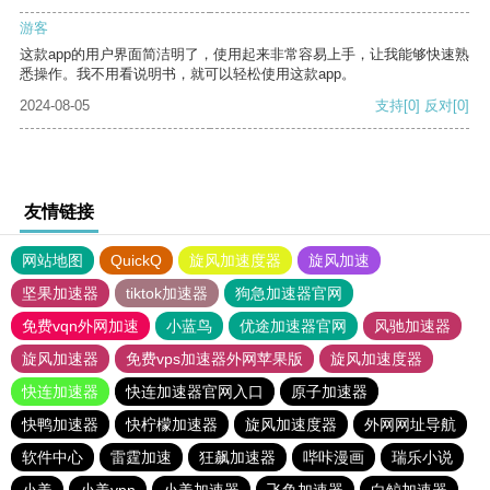
游客
这款app的用户界面简洁明了，使用起来非常容易上手，让我能够快速熟
悉操作。我不用看说明书，就可以轻松使用这款app。
2024-08-05
支持
[0]
反对
[0]
友情链接
网站地图
QuickQ
旋风加速度器
旋风加速
坚果加速器
tiktok加速器
狗急加速器官网
免费vqn外网加速
小蓝鸟
优途加速器官网
风驰加速器
旋风加速器
免费vps加速器外网苹果版
旋风加速度器
快连加速器
快连加速器官网入口
原子加速器
快鸭加速器
快柠檬加速器
旋风加速度器
外网网址导航
软件中心
雷霆加速
狂飙加速器
哔咔漫画
瑞乐小说