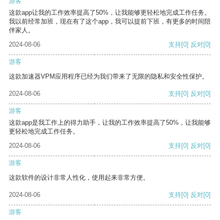
游客
这款app让我的工作效率提高了50%，让我能够更轻松地完成工作任务。
我以前经常加班，现在有了这个app，我可以提前下班，有更多的时间陪
伴家人。
2024-08-06
支持
[0]
反对
[0]
游客
这款加速器VPM应用程序已经为我们带来了无限的隐私和安全性保护。
2024-08-06
支持
[0]
反对
[0]
游客
这款app是我工作上的得力助手，让我的工作效率提高了50%，让我能够
更轻松地完成工作任务。
2024-08-06
支持
[0]
反对
[0]
游客
这款软件的设计非常人性化，使用起来非常方便。
2024-08-06
支持
[0]
反对
[0]
游客