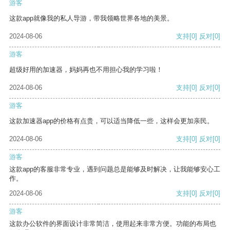
游客
这款app就像我的私人导游，带我领略世界各地的美景。
2024-08-06
支持
[0]
反对
[0]
游客
超级好用的加速器，妈妈再也不用担心我的学习啦！
2024-08-06
支持
[0]
反对
[0]
游客
这款加速器app的价格有点贵，可以适当降低一些，这样会更加亲民。
2024-08-06
支持
[0]
反对
[0]
游客
这款app的客服非常专业，遇到问题总是能够及时解决，让我能够安心工
作。
2024-08-06
支持
[0]
反对
[0]
游客
这款办公软件的界面设计非常简洁，使用起来非常方便。功能的布局也