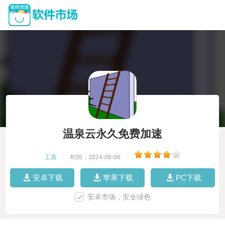
温泉云永久免费加速
工具
|
时间：2024-08-06
|
安卓下载
苹果下载
PC下载
安卓市场，安全绿色