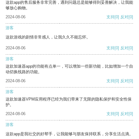
这款app的售后服务非常完善，遇到问题总是能够得到妥善解决，让我能
够放心购物。
2024-08-06
支持
[0]
反对
[0]
游客
这款游戏的剧情非常感人，让我久久不能忘怀。
2024-08-06
支持
[0]
反对
[0]
游客
这款加速器app的功能有点单一，可以增加一些新功能，比如增加一个自
动切换线路的功能。
2024-08-06
支持
[0]
反对
[0]
游客
这款加速器VPM应用程序已经为我们带来了无限的隐私保护和安全性保
护。
2024-08-06
支持
[0]
反对
[0]
游客
这款app是我社交的好帮手，让我能够与朋友保持联系，分享生活点滴。