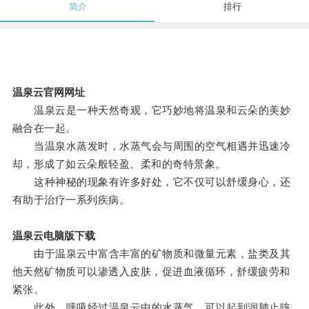
简介
排行
温泉云官网网址
温泉云是一种天然奇观，它巧妙地将温泉和云朵的美妙
融合在一起。
当温泉水蒸发时，水蒸气会与周围的空气相遇并迅速冷
却，形成了如云朵般轻盈、柔和的奇特景象。
这种神秘的现象有许多好处，它不仅可以舒缓身心，还
有助于治疗一系列疾病。
温泉云电脑版下载
由于温泉云中富含丰富的矿物质和微量元素，盐类及其
他天然矿物质可以渗透入皮肤，促进血液循环，舒缓疲劳和
紧张。
此外，呼吸经过温泉云中的水蒸气，可以起到润肺止咳