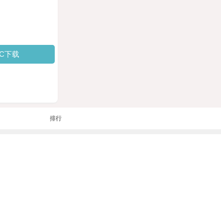
PC下载
排行