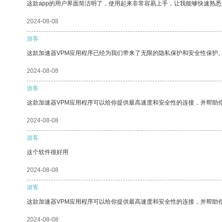
这款app的用户界面简洁明了，使用起来非常容易上手，让我能够快速熟
2024-08-08
游客
这款加速器VPM应用程序已经为我们带来了无限的隐私保护和安全性保护
2024-08-08
游客
这款加速器VPM应用程序可以给你提供最高速度和安全性的连接，并帮助
2024-08-08
游客
这个软件很好用
2024-08-08
游客
这款加速器VPM应用程序可以给你提供最高速度和安全性的连接，并帮助
2024-08-08