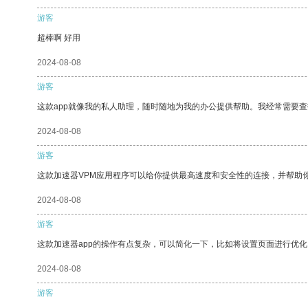
游客
超棒啊 好用
2024-08-08
游客
这款app就像我的私人助理，随时随地为我的办公提供帮助。我经常需要查
2024-08-08
游客
这款加速器VPM应用程序可以给你提供最高速度和安全性的连接，并帮助
2024-08-08
游客
这款加速器app的操作有点复杂，可以简化一下，比如将设置页面进行优化
2024-08-08
游客