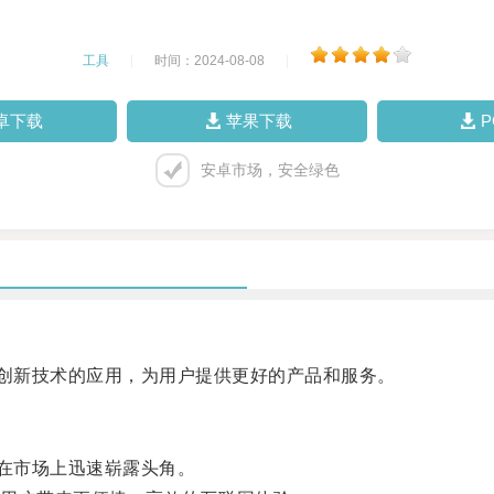
工具
|
时间：2024-08-08
|
卓下载
苹果下载
安卓市场，安全绿色
创新技术的应用，为用户提供更好的产品和服务。
在市场上迅速崭露头角。