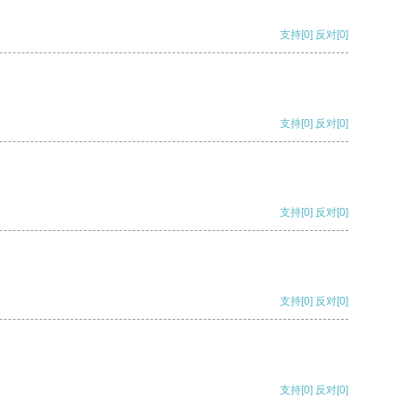
支持
[0]
反对
[0]
支持
[0]
反对
[0]
支持
[0]
反对
[0]
支持
[0]
反对
[0]
支持
[0]
反对
[0]