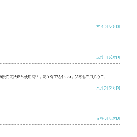
支持
[0]
反对
[0]
支持
[0]
反对
[0]
速慢而无法正常使用网络，现在有了这个app，我再也不用担心了。
支持
[0]
反对
[0]
支持
[0]
反对
[0]