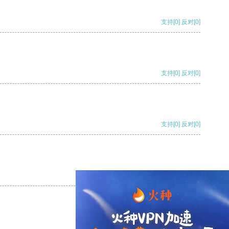
支持
[0]
反对
[0]
支持
[0]
反对
[0]
支持
[0]
反对
[0]
支持
[0]
反对
[0]
支持
[0]
反对
[0]