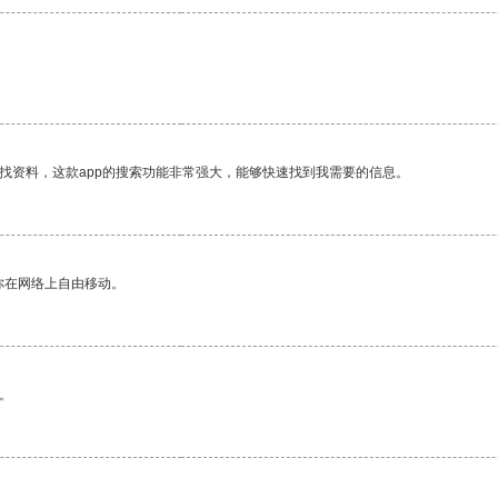
找资料，这款app的搜索功能非常强大，能够快速找到我需要的信息。
你在网络上自由移动。
。