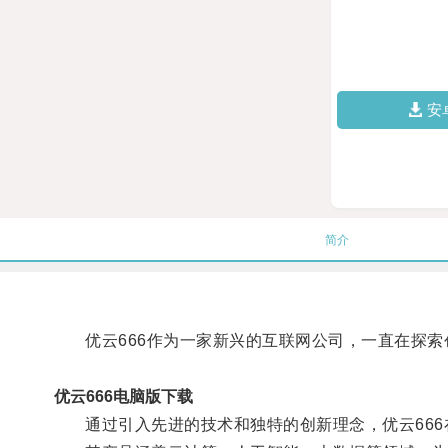
安
简介
优云666作为一家新兴的互联网公司，一直在探索
优云666电脑版下载
通过引入先进的技术和独特的创新理念，优云666