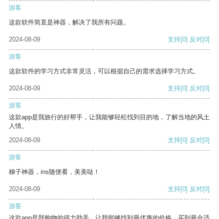
游客
这款软件简直是神器，解决了我所有问题。
2024-08-09
支持
[0]
反对
[0]
游客
这款软件的学习方式非常灵活，可以根据自己的需求选择学习方式。
2024-08-09
支持
[0]
反对
[0]
游客
这款app是我旅行的好帮手，让我能够轻松找到目的地，了解当地的风土
人情。
2024-08-09
支持
[0]
反对
[0]
游客
梯子神器，ins随便看，美美哒！
2024-08-09
支持
[0]
反对
[0]
游客
这款app是我购物的得力助手，让我能够找到最优惠的价格，买到最合适