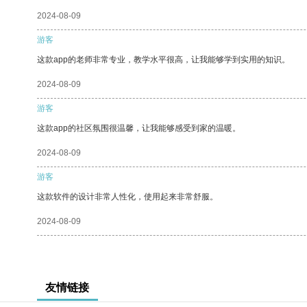
2024-08-09
游客
这款app的老师非常专业，教学水平很高，让我能够学到实用的知识。
2024-08-09
游客
这款app的社区氛围很温馨，让我能够感受到家的温暖。
2024-08-09
游客
这款软件的设计非常人性化，使用起来非常舒服。
2024-08-09
友情链接