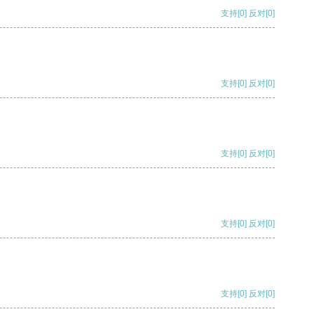
支持
[0]
反对
[0]
支持
[0]
反对
[0]
支持
[0]
反对
[0]
支持
[0]
反对
[0]
支持
[0]
反对
[0]