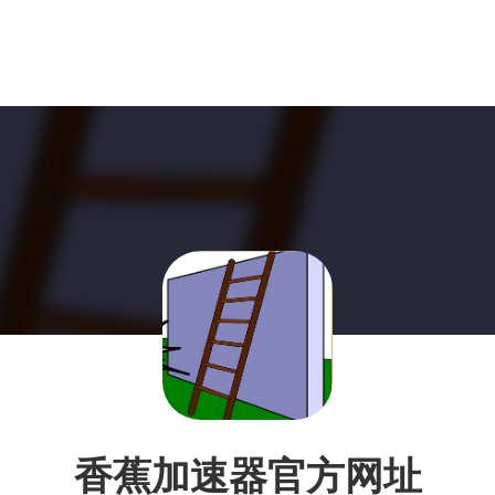
香蕉加速器官方网址