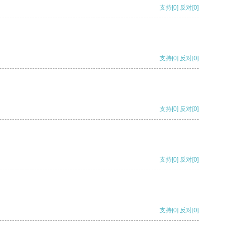
支持
[0]
反对
[0]
支持
[0]
反对
[0]
支持
[0]
反对
[0]
支持
[0]
反对
[0]
支持
[0]
反对
[0]