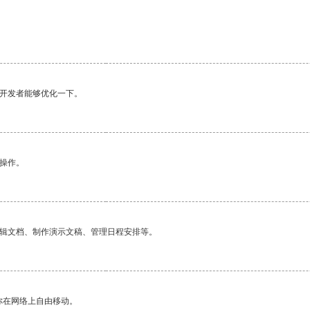
望开发者能够优化一下。
悉操作。
编辑文档、制作演示文稿、管理日程安排等。
你在网络上自由移动。