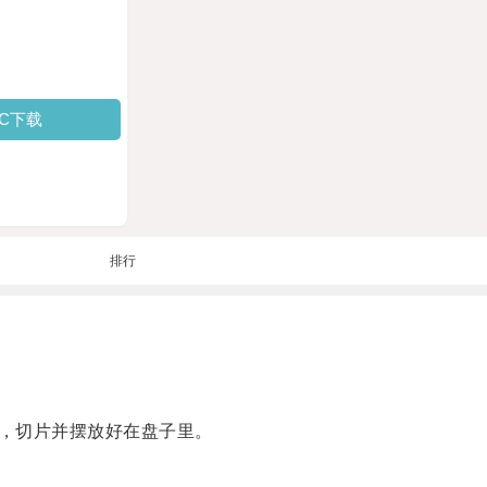
PC下载
排行
，切片并摆放好在盘子里。