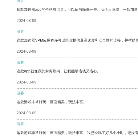
游客
这款加速器app的价格有点贵，可以适当降低一些。我个人觉得，一款加速
2024-08-09
游客
这款加速器VPM应用程序可以给你提供最高速度和安全性的连接，并帮助
2024-08-09
游客
这款app就像我的财务顾问，让我能够省钱又省心。
2024-08-09
游客
这款游戏非常好玩，画面精美，玩法丰富。
2024-08-09
游客
这款游戏非常好玩，画面精美，玩法丰富。我已经玩了好几个小时，还没