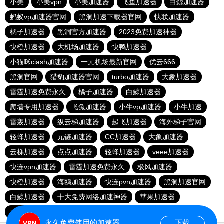
小美
小美vpn
小美加速器
飞鱼加速器
白鲸加速器
蚂蚁vp加速器官网
黑洞加速下载器官网
快联加速器
橘子加速器
黑洞官方加速器
2023免费加速神器
快橙加速器
大机场加速器
快鸭加速器
小猫咪ciash加速器
一元机场最新官网
优云666
黑洞官网
猎豹加速器官网
turbo加速器
大象加速器
雷霆加速免费永久
橘子加速器
白鲸加速器
爬墙专用加速器
飞兔加速器
小牛vp加速器
小牛加速
雷轰加速器
纵云梯加速器
起飞加速器
海外梯子官网
轻蜂加速器
元链加速器
CC加速器
大象加速器
云梯加速器
点点加速器
轻蜂加速器
veee加速器
快连vρn加速器
雷霆加速免费永久
极风加速器
快橙加速器
海鸥加速器
快连pvn加速器
黑洞加速官网
白鲸加速器
十大免费网络加速神器
苹果加速器
元链加速器
永久免费使用的加速器
下载