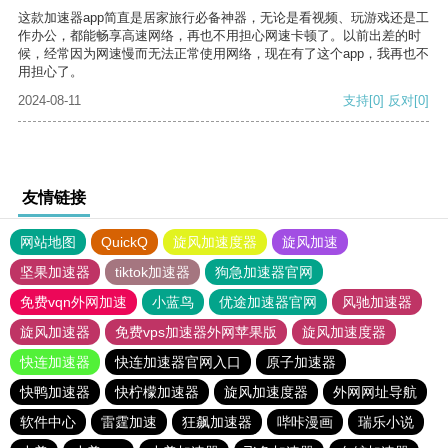
这款加速器app简直是居家旅行必备神器，无论是看视频、玩游戏还是工
作办公，都能畅享高速网络，再也不用担心网速卡顿了。以前出差的时
候，经常因为网速慢而无法正常使用网络，现在有了这个app，我再也不
用担心了。
2024-08-11
支持
[0]
反对
[0]
友情链接
网站地图
QuickQ
旋风加速度器
旋风加速
坚果加速器
tiktok加速器
狗急加速器官网
免费vqn外网加速
小蓝鸟
优途加速器官网
风驰加速器
旋风加速器
免费vps加速器外网苹果版
旋风加速度器
快连加速器
快连加速器官网入口
原子加速器
快鸭加速器
快柠檬加速器
旋风加速度器
外网网址导航
软件中心
雷霆加速
狂飙加速器
哔咔漫画
瑞乐小说