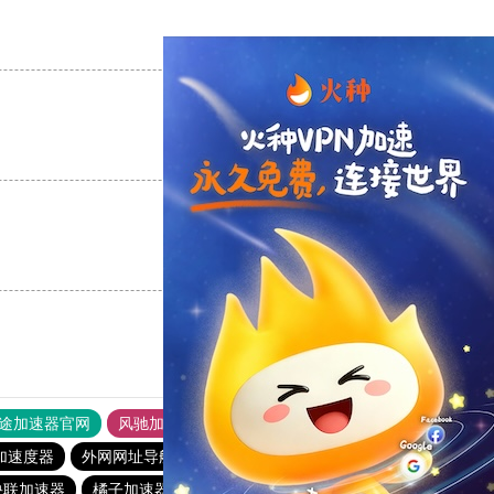
支持
[0]
反对
[0]
支持
[0]
反对
[0]
支持
[0]
反对
[0]
途加速器官网
风驰加速器
旋风加速器
加速度器
外网网址导航
软件中心
雷霆加速
狂飙加速器
快联加速器
橘子加速器
黑洞官方加速器
2023免费加速神器