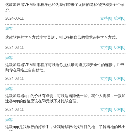
这款加速器VPM应用程序已经为我们带来了无限的隐私保护和安全性保
护。
2024-08-11
支持
[0]
反对
[0]
游客
这款软件的学习方式非常灵活，可以根据自己的需求选择学习方式。
2024-08-11
支持
[0]
反对
[0]
游客
这款加速器VPM应用程序可以给你提供最高速度和安全性的连接，并帮
助你在网络上自由移动。
2024-08-11
支持
[0]
反对
[0]
游客
这款加速器app的价格有点贵，可以适当降低一些。我个人觉得，一款加
速器app的价格应该在50元以下才比较合理。
2024-08-11
支持
[0]
反对
[0]
游客
这款app是我旅行的好帮手，让我能够轻松找到目的地，了解当地的风土