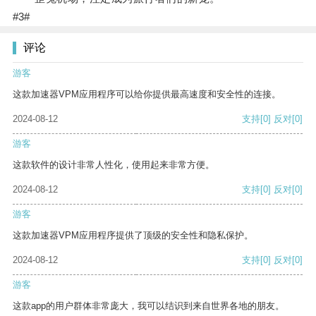
#3#
评论
游客
这款加速器VPM应用程序可以给你提供最高速度和安全性的连接。
2024-08-12
支持
[0]
反对
[0]
游客
这款软件的设计非常人性化，使用起来非常方便。
2024-08-12
支持
[0]
反对
[0]
游客
这款加速器VPM应用程序提供了顶级的安全性和隐私保护。
2024-08-12
支持
[0]
反对
[0]
游客
这款app的用户群体非常庞大，我可以结识到来自世界各地的朋友。