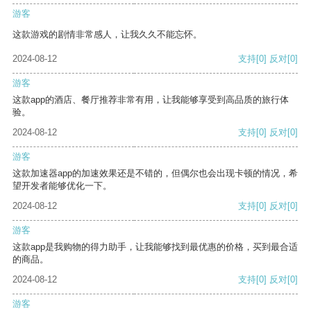
游客
这款游戏的剧情非常感人，让我久久不能忘怀。
2024-08-12
支持
[0]
反对
[0]
游客
这款app的酒店、餐厅推荐非常有用，让我能够享受到高品质的旅行体
验。
2024-08-12
支持
[0]
反对
[0]
游客
这款加速器app的加速效果还是不错的，但偶尔也会出现卡顿的情况，希
望开发者能够优化一下。
2024-08-12
支持
[0]
反对
[0]
游客
这款app是我购物的得力助手，让我能够找到最优惠的价格，买到最合适
的商品。
2024-08-12
支持
[0]
反对
[0]
游客