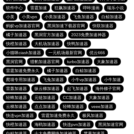
软件中心
雷霆加速
狂飙加速器
哔咔漫画
瑞乐小说
小美
小美vpn
小美加速器
飞鱼加速器
白鲸加速器
蚂蚁vp加速器官网
黑洞加速下载器官网
快联加速器
橘子加速器
黑洞官方加速器
2023免费加速神器
快橙加速器
大机场加速器
快鸭加速器
小猫咪ciash加速器
一元机场最新官网
优云666
黑洞官网
猎豹加速器官网
turbo加速器
大象加速器
雷霆加速免费永久
橘子加速器
白鲸加速器
爬墙专用加速器
飞兔加速器
小牛vp加速器
小牛加速
雷轰加速器
纵云梯加速器
起飞加速器
海外梯子官网
轻蜂加速器
元链加速器
CC加速器
大象加速器
云梯加速器
点点加速器
轻蜂加速器
veee加速器
快连vρn加速器
雷霆加速免费永久
极风加速器
快橙加速器
海鸥加速器
快连pvn加速器
黑洞加速官网
白鲸加速器
十大免费网络加速神器
苹果加速器