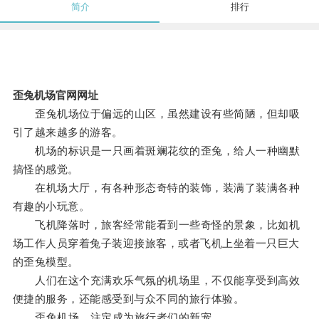
简介
排行
歪兔机场官网网址
歪兔机场位于偏远的山区，虽然建设有些简陋，但却吸
引了越来越多的游客。
机场的标识是一只画着斑斓花纹的歪兔，给人一种幽默
搞怪的感觉。
在机场大厅，有各种形态奇特的装饰，装满了装满各种
有趣的小玩意。
飞机降落时，旅客经常能看到一些奇怪的景象，比如机
场工作人员穿着兔子装迎接旅客，或者飞机上坐着一只巨大
的歪兔模型。
人们在这个充满欢乐气氛的机场里，不仅能享受到高效
便捷的服务，还能感受到与众不同的旅行体验。
歪兔机场，注定成为旅行者们的新宠。