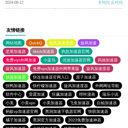
2024-08-12
支持
[0]
反对
[0]
友情链接
网站地图
QuickQ
旋风加速度器
旋风加速
坚果加速器
tiktok加速器
狗急加速器官网
免费vqn外网加速
小蓝鸟
优途加速器官网
风驰加速器
旋风加速器
免费vps加速器外网苹果版
旋风加速度器
快连加速器
快连加速器官网入口
原子加速器
快鸭加速器
快柠檬加速器
旋风加速度器
外网网址导航
软件中心
雷霆加速
狂飙加速器
哔咔漫画
瑞乐小说
小美
小美vpn
小美加速器
飞鱼加速器
白鲸加速器
蚂蚁vp加速器官网
黑洞加速下载器官网
快联加速器
橘子加速器
黑洞官方加速器
2023免费加速神器