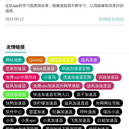
这款app的学习氛围很浓厚，能够激励我不断学习，让我能够取得更好的
成绩。
2024-08-12
支持
[0]
反对
[0]
友情链接
网站地图
QuickQ
旋风加速度器
旋风加速
坚果加速器
tiktok加速器
狗急加速器官网
免费vqn外网加速
小蓝鸟
优途加速器官网
风驰加速器
旋风加速器
免费vps加速器外网苹果版
旋风加速度器
快连加速器
快连加速器官网入口
原子加速器
快鸭加速器
快柠檬加速器
旋风加速度器
外网网址导航
软件中心
雷霆加速
狂飙加速器
哔咔漫画
瑞乐小说
小美
小美vpn
小美加速器
飞鱼加速器
白鲸加速器