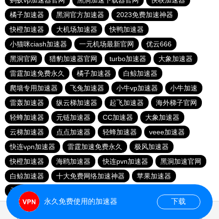
蚂蚁vp加速器官网
黑洞加速下载器官网
快联加速器
橘子加速器
黑洞官方加速器
2023免费加速神器
快橙加速器
大机场加速器
快鸭加速器
小猫咪ciash加速器
一元机场最新官网
优云666
黑洞官网
猎豹加速器官网
turbo加速器
大象加速器
雷霆加速免费永久
橘子加速器
白鲸加速器
爬墙专用加速器
飞兔加速器
小牛vp加速器
小牛加速
雷轰加速器
纵云梯加速器
起飞加速器
海外梯子官网
轻蜂加速器
元链加速器
CC加速器
大象加速器
云梯加速器
点点加速器
轻蜂加速器
veee加速器
快连vρn加速器
雷霆加速免费永久
极风加速器
快橙加速器
海鸥加速器
快连pvn加速器
黑洞加速官网
白鲸加速器
十大免费网络加速神器
苹果加速器
元链加速器
永久免费使用的加速器
下载
0.043230s