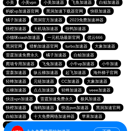
小美
小美vpn
小美加速器
飞鱼加速器
白鲸加速器
蚂蚁vp加速器官网
黑洞加速下载器官网
快联加速器
橘子加速器
黑洞官方加速器
2023免费加速神器
快橙加速器
大机场加速器
快鸭加速器
小猫咪ciash加速器
一元机场最新官网
优云666
黑洞官网
猎豹加速器官网
turbo加速器
大象加速器
雷霆加速免费永久
橘子加速器
白鲸加速器
爬墙专用加速器
飞兔加速器
小牛vp加速器
小牛加速
雷轰加速器
纵云梯加速器
起飞加速器
海外梯子官网
轻蜂加速器
元链加速器
CC加速器
大象加速器
云梯加速器
点点加速器
轻蜂加速器
veee加速器
快连vρn加速器
雷霆加速免费永久
极风加速器
快橙加速器
海鸥加速器
快连pvn加速器
黑洞加速官网
白鲸加速器
十大免费网络加速神器
苹果加速器
元链加速器