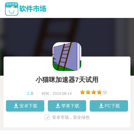
小猫咪加速器7天试用
工具
|
时间：2024-08-14
|
安卓下载
苹果下载
PC下载
安卓市场，安全绿色