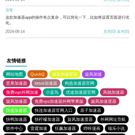
游客
这款加速器app的操作有点复杂，可以简化一下，比如将设置页面进行优
化。
2024-08-14
支持
[0]
反对
[0]
友情链接
网站地图
QuickQ
旋风加速度器
旋风加速
坚果加速器
tiktok加速器
狗急加速器官网
免费vqn外网加速
小蓝鸟
优途加速器官网
风驰加速器
旋风加速器
免费vps加速器外网苹果版
旋风加速度器
快连加速器
快连加速器官网入口
原子加速器
快鸭加速器
快柠檬加速器
旋风加速度器
外网网址导航
软件中心
雷霆加速
狂飙加速器
哔咔漫画
瑞乐小说