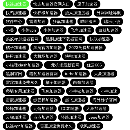
快连加速器
快连加速器官网入口
原子加速器
快鸭加速器
快柠檬加速器
旋风加速度器
外网网址导航
软件中心
雷霆加速
狂飙加速器
哔咔漫画
瑞乐小说
小美
小美vpn
小美加速器
飞鱼加速器
白鲸加速器
蚂蚁vp加速器官网
黑洞加速下载器官网
快联加速器
橘子加速器
黑洞官方加速器
2023免费加速神器
快橙加速器
大机场加速器
快鸭加速器
小猫咪ciash加速器
一元机场最新官网
优云666
黑洞官网
猎豹加速器官网
turbo加速器
大象加速器
雷霆加速免费永久
橘子加速器
白鲸加速器
爬墙专用加速器
飞兔加速器
小牛vp加速器
小牛加速
雷轰加速器
纵云梯加速器
起飞加速器
海外梯子官网
轻蜂加速器
元链加速器
CC加速器
大象加速器
云梯加速器
点点加速器
轻蜂加速器
veee加速器
快连vρn加速器
雷霆加速免费永久
极风加速器