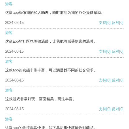
游客
这款app就像我的私人助理，随时随地为我的办公提供帮助。
2024-08-15
支持
[0]
反对
[0]
游客
这款app的社区氛围很温馨，让我能够感受到家的温暖。
2024-08-15
支持
[0]
反对
[0]
游客
这款app的功能非常丰富，可以满足我不同的社交需求。
2024-08-15
支持
[0]
反对
[0]
游客
这款游戏非常好玩，画面精美，玩法丰富。
2024-08-15
支持
[0]
反对
[0]
游客
这款app的物流非常快捷，我下单后很快就能收到商品。