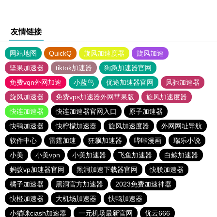
友情链接
网站地图
QuickQ
旋风加速度器
旋风加速
坚果加速器
tiktok加速器
狗急加速器官网
免费vqn外网加速
小蓝鸟
优途加速器官网
风驰加速器
旋风加速器
免费vps加速器外网苹果版
旋风加速度器
快连加速器
快连加速器官网入口
原子加速器
快鸭加速器
快柠檬加速器
旋风加速度器
外网网址导航
软件中心
雷霆加速
狂飙加速器
哔咔漫画
瑞乐小说
小美
小美vpn
小美加速器
飞鱼加速器
白鲸加速器
蚂蚁vp加速器官网
黑洞加速下载器官网
快联加速器
橘子加速器
黑洞官方加速器
2023免费加速神器
快橙加速器
大机场加速器
快鸭加速器
小猫咪ciash加速器
一元机场最新官网
优云666