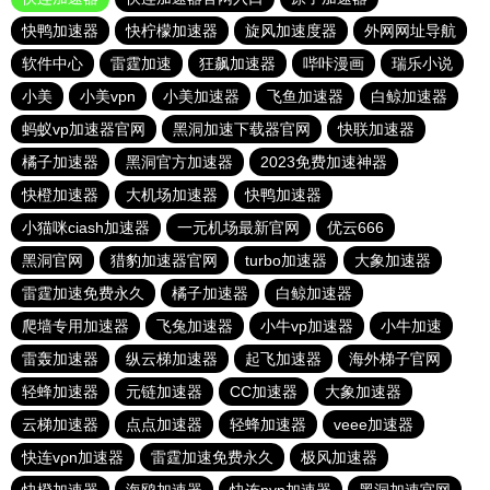
快鸭加速器
快柠檬加速器
旋风加速度器
外网网址导航
软件中心
雷霆加速
狂飙加速器
哔咔漫画
瑞乐小说
小美
小美vpn
小美加速器
飞鱼加速器
白鲸加速器
蚂蚁vp加速器官网
黑洞加速下载器官网
快联加速器
橘子加速器
黑洞官方加速器
2023免费加速神器
快橙加速器
大机场加速器
快鸭加速器
小猫咪ciash加速器
一元机场最新官网
优云666
黑洞官网
猎豹加速器官网
turbo加速器
大象加速器
雷霆加速免费永久
橘子加速器
白鲸加速器
爬墙专用加速器
飞兔加速器
小牛vp加速器
小牛加速
雷轰加速器
纵云梯加速器
起飞加速器
海外梯子官网
轻蜂加速器
元链加速器
CC加速器
大象加速器
云梯加速器
点点加速器
轻蜂加速器
veee加速器
快连vρn加速器
雷霆加速免费永久
极风加速器