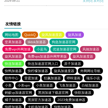
2024-08-21
支持
[0]
反对
[0]
友情链接
网站地图
QuickQ
旋风加速度器
旋风加速
坚果加速器
tiktok加速器
狗急加速器官网
免费vqn外网加速
小蓝鸟
优途加速器官网
风驰加速器
旋风加速器
免费vps加速器外网苹果版
旋风加速度器
快连加速器
快连加速器官网入口
原子加速器
快鸭加速器
快柠檬加速器
旋风加速度器
外网网址导航
软件中心
雷霆加速
狂飙加速器
哔咔漫画
瑞乐小说
小美
小美vpn
小美加速器
飞鱼加速器
白鲸加速器
蚂蚁vp加速器官网
黑洞加速下载器官网
快联加速器
橘子加速器
黑洞官方加速器
2023免费加速神器
快橙加速器
大机场加速器
快鸭加速器