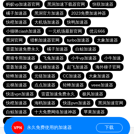
蚂蚁vp加速器官网
黑洞加速下载器官网
快联加速器
橘子加速器
黑洞官方加速器
2023免费加速神器
快橙加速器
大机场加速器
快鸭加速器
小猫咪ciash加速器
一元机场最新官网
优云666
黑洞官网
猎豹加速器官网
turbo加速器
大象加速器
雷霆加速免费永久
橘子加速器
白鲸加速器
爬墙专用加速器
飞兔加速器
小牛vp加速器
小牛加速
雷轰加速器
纵云梯加速器
起飞加速器
海外梯子官网
轻蜂加速器
元链加速器
CC加速器
大象加速器
云梯加速器
点点加速器
轻蜂加速器
veee加速器
快连vρn加速器
雷霆加速免费永久
极风加速器
快橙加速器
海鸥加速器
快连pvn加速器
黑洞加速官网
白鲸加速器
十大免费网络加速神器
苹果加速器
元链加速器
永久免费使用的加速器
下载