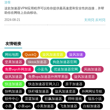
游客
这款加速器VPM应用程序可以给你提供最高速度和安全性的连接，并帮
助你在网络上自由移动。
2024-08-21
支持
[0]
反对
[0]
友情链接
网站地图
QuickQ
旋风加速度器
旋风加速
坚果加速器
tiktok加速器
狗急加速器官网
免费vqn外网加速
小蓝鸟
优途加速器官网
风驰加速器
旋风加速器
免费vps加速器外网苹果版
旋风加速度器
快连加速器
快连加速器官网入口
原子加速器
快鸭加速器
快柠檬加速器
旋风加速度器
外网网址导航
软件中心
雷霆加速
狂飙加速器
哔咔漫画
瑞乐小说
小美
小美vpn
小美加速器
飞鱼加速器
白鲸加速器