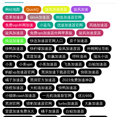
网站地图
QuickQ
旋风加速度器
旋风加速
坚果加速器
tiktok加速器
狗急加速器官网
免费vqn外网加速
小蓝鸟
优途加速器官网
风驰加速器
旋风加速器
免费vps加速器外网苹果版
旋风加速度器
快连加速器
快连加速器官网入口
原子加速器
快鸭加速器
快柠檬加速器
旋风加速度器
外网网址导航
软件中心
雷霆加速
狂飙加速器
哔咔漫画
瑞乐小说
小美
小美vpn
小美加速器
飞鱼加速器
白鲸加速器
蚂蚁vp加速器官网
黑洞加速下载器官网
快联加速器
橘子加速器
黑洞官方加速器
2023免费加速神器
快橙加速器
大机场加速器
快鸭加速器
小猫咪ciash加速器
一元机场最新官网
优云666
黑洞官网
猎豹加速器官网
turbo加速器
大象加速器
雷霆加速免费永久
橘子加速器
白鲸加速器