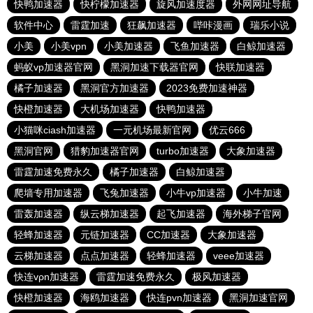
快鸭加速器
快柠檬加速器
旋风加速度器
外网网址导航
软件中心
雷霆加速
狂飙加速器
哔咔漫画
瑞乐小说
小美
小美vpn
小美加速器
飞鱼加速器
白鲸加速器
蚂蚁vp加速器官网
黑洞加速下载器官网
快联加速器
橘子加速器
黑洞官方加速器
2023免费加速神器
快橙加速器
大机场加速器
快鸭加速器
小猫咪ciash加速器
一元机场最新官网
优云666
黑洞官网
猎豹加速器官网
turbo加速器
大象加速器
雷霆加速免费永久
橘子加速器
白鲸加速器
爬墙专用加速器
飞兔加速器
小牛vp加速器
小牛加速
雷轰加速器
纵云梯加速器
起飞加速器
海外梯子官网
轻蜂加速器
元链加速器
CC加速器
大象加速器
云梯加速器
点点加速器
轻蜂加速器
veee加速器
快连vρn加速器
雷霆加速免费永久
极风加速器
快橙加速器
海鸥加速器
快连pvn加速器
黑洞加速官网