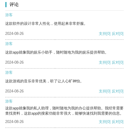
评论
游客
这款软件的设计非常人性化，使用起来非常舒服。
2024-08-26
支持
[0]
反对
[0]
游客
这款app就像我的娱乐小助手，随时随地为我的娱乐提供帮助。
2024-08-26
支持
[0]
反对
[0]
游客
这款游戏的音乐非常优美，听了让人心旷神怡。
2024-08-26
支持
[0]
反对
[0]
游客
这款app就像我的私人助理，随时随地为我的办公提供帮助。我经常需要
查找资料，这款app的搜索功能非常强大，能够快速找到我需要的信息。
2024-08-26
支持
[0]
反对
[0]