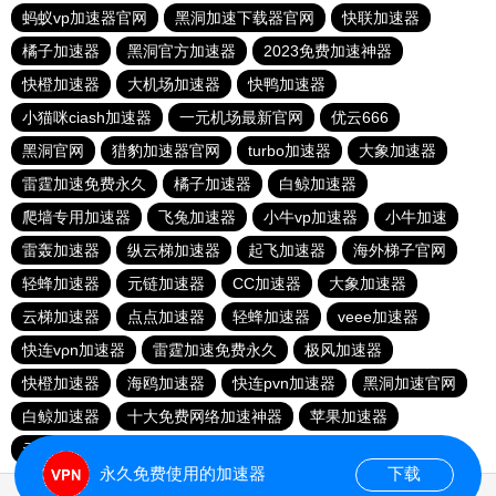
蚂蚁vp加速器官网
黑洞加速下载器官网
快联加速器
橘子加速器
黑洞官方加速器
2023免费加速神器
快橙加速器
大机场加速器
快鸭加速器
小猫咪ciash加速器
一元机场最新官网
优云666
黑洞官网
猎豹加速器官网
turbo加速器
大象加速器
雷霆加速免费永久
橘子加速器
白鲸加速器
爬墙专用加速器
飞兔加速器
小牛vp加速器
小牛加速
雷轰加速器
纵云梯加速器
起飞加速器
海外梯子官网
轻蜂加速器
元链加速器
CC加速器
大象加速器
云梯加速器
点点加速器
轻蜂加速器
veee加速器
快连vρn加速器
雷霆加速免费永久
极风加速器
快橙加速器
海鸥加速器
快连pvn加速器
黑洞加速官网
白鲸加速器
十大免费网络加速神器
苹果加速器
元链加速器
永久免费使用的加速器
下载