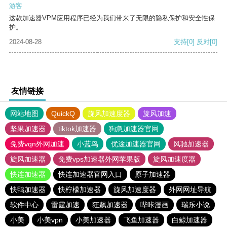
游客
这款加速器VPM应用程序已经为我们带来了无限的隐私保护和安全性保
护。
2024-08-28
支持
[0]
反对
[0]
友情链接
网站地图
QuickQ
旋风加速度器
旋风加速
坚果加速器
tiktok加速器
狗急加速器官网
免费vqn外网加速
小蓝鸟
优途加速器官网
风驰加速器
旋风加速器
免费vps加速器外网苹果版
旋风加速度器
快连加速器
快连加速器官网入口
原子加速器
快鸭加速器
快柠檬加速器
旋风加速度器
外网网址导航
软件中心
雷霆加速
狂飙加速器
哔咔漫画
瑞乐小说
小美
小美vpn
小美加速器
飞鱼加速器
白鲸加速器