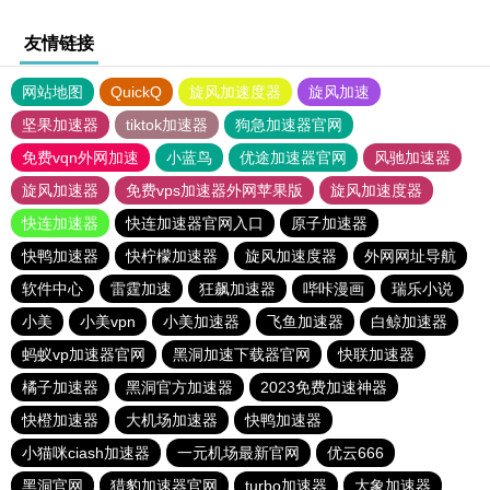
友情链接
网站地图
QuickQ
旋风加速度器
旋风加速
坚果加速器
tiktok加速器
狗急加速器官网
免费vqn外网加速
小蓝鸟
优途加速器官网
风驰加速器
旋风加速器
免费vps加速器外网苹果版
旋风加速度器
快连加速器
快连加速器官网入口
原子加速器
快鸭加速器
快柠檬加速器
旋风加速度器
外网网址导航
软件中心
雷霆加速
狂飙加速器
哔咔漫画
瑞乐小说
小美
小美vpn
小美加速器
飞鱼加速器
白鲸加速器
蚂蚁vp加速器官网
黑洞加速下载器官网
快联加速器
橘子加速器
黑洞官方加速器
2023免费加速神器
快橙加速器
大机场加速器
快鸭加速器
小猫咪ciash加速器
一元机场最新官网
优云666
黑洞官网
猎豹加速器官网
turbo加速器
大象加速器