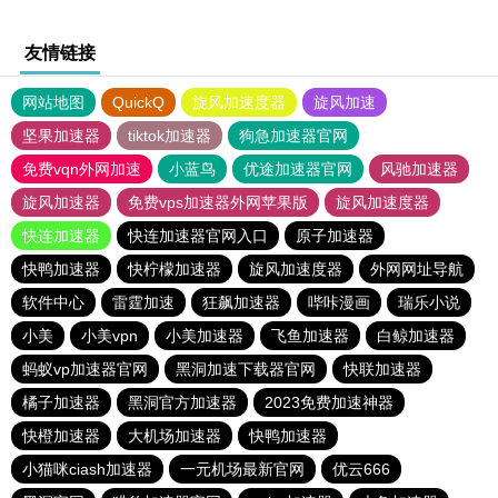
友情链接
网站地图
QuickQ
旋风加速度器
旋风加速
坚果加速器
tiktok加速器
狗急加速器官网
免费vqn外网加速
小蓝鸟
优途加速器官网
风驰加速器
旋风加速器
免费vps加速器外网苹果版
旋风加速度器
快连加速器
快连加速器官网入口
原子加速器
快鸭加速器
快柠檬加速器
旋风加速度器
外网网址导航
软件中心
雷霆加速
狂飙加速器
哔咔漫画
瑞乐小说
小美
小美vpn
小美加速器
飞鱼加速器
白鲸加速器
蚂蚁vp加速器官网
黑洞加速下载器官网
快联加速器
橘子加速器
黑洞官方加速器
2023免费加速神器
快橙加速器
大机场加速器
快鸭加速器
小猫咪ciash加速器
一元机场最新官网
优云666