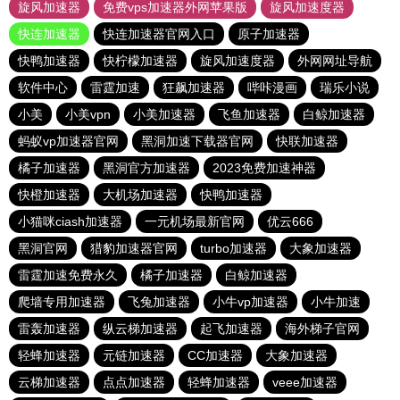
旋风加速器
免费vps加速器外网苹果版
旋风加速度器
快连加速器
快连加速器官网入口
原子加速器
快鸭加速器
快柠檬加速器
旋风加速度器
外网网址导航
软件中心
雷霆加速
狂飙加速器
哔咔漫画
瑞乐小说
小美
小美vpn
小美加速器
飞鱼加速器
白鲸加速器
蚂蚁vp加速器官网
黑洞加速下载器官网
快联加速器
橘子加速器
黑洞官方加速器
2023免费加速神器
快橙加速器
大机场加速器
快鸭加速器
小猫咪ciash加速器
一元机场最新官网
优云666
黑洞官网
猎豹加速器官网
turbo加速器
大象加速器
雷霆加速免费永久
橘子加速器
白鲸加速器
爬墙专用加速器
飞兔加速器
小牛vp加速器
小牛加速
雷轰加速器
纵云梯加速器
起飞加速器
海外梯子官网
轻蜂加速器
元链加速器
CC加速器
大象加速器
云梯加速器
点点加速器
轻蜂加速器
veee加速器