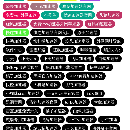
坚果加速器
tiktok加速器
狗急加速器官网
免费vqn外网加速
小蓝鸟
优途加速器官网
风驰加速器
旋风加速器
免费vps加速器外网苹果版
旋风加速度器
快连加速器
快连加速器官网入口
原子加速器
快鸭加速器
快柠檬加速器
旋风加速度器
外网网址导航
软件中心
雷霆加速
狂飙加速器
哔咔漫画
瑞乐小说
小美
小美vpn
小美加速器
飞鱼加速器
白鲸加速器
蚂蚁vp加速器官网
黑洞加速下载器官网
快联加速器
橘子加速器
黑洞官方加速器
2023免费加速神器
快橙加速器
大机场加速器
快鸭加速器
小猫咪ciash加速器
一元机场最新官网
优云666
黑洞官网
猎豹加速器官网
turbo加速器
大象加速器
雷霆加速免费永久
橘子加速器
白鲸加速器
爬墙专用加速器
飞兔加速器
小牛vp加速器
小牛加速
雷轰加速器
纵云梯加速器
起飞加速器
海外梯子官网