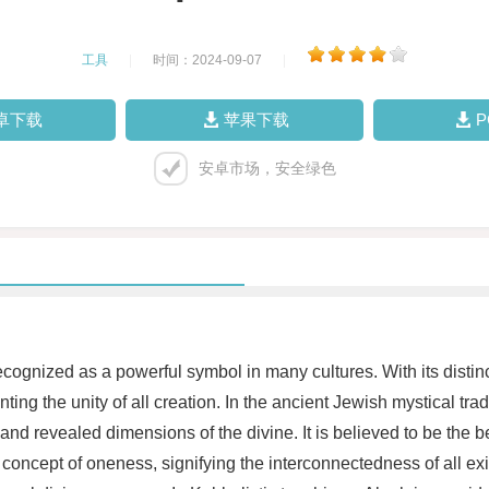
工具
|
时间：2024-09-07
|
卓下载
苹果下载
安卓市场，安全绿色
y recognized as a powerful symbol in many cultures. With its dist
ting the unity of all creation. In the ancient Jewish mystical t
d revealed dimensions of the divine. It is believed to be the b
 concept of oneness, signifying the interconnectedness of all e