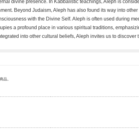
 eternal divine presence. In Kabbalistic teachings, Aleph is consi
nment. Beyond Judaism, Aleph has also found its way into other sp
onsciousness with the Divine Self. Aleph is often used during med
ies a profound place in various spiritual traditions, emphasizin
tegrated into other cultural beliefs, Aleph invites us to discover
的商品。