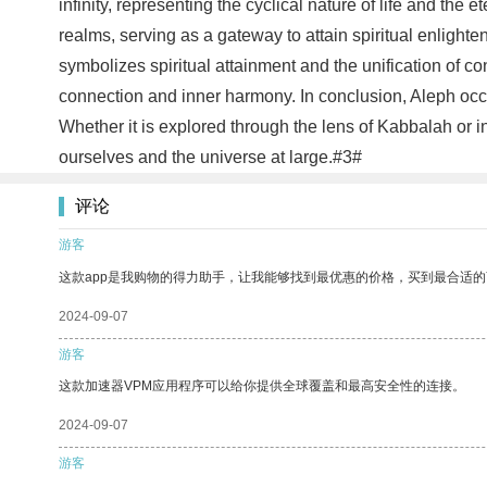
infinity, representing the cyclical nature of life and the
realms, serving as a gateway to attain spiritual enlighte
symbolizes spiritual attainment and the unification of c
connection and inner harmony. In conclusion, Aleph occup
Whether it is explored through the lens of Kabbalah or in
ourselves and the universe at large.#3#
评论
游客
这款app是我购物的得力助手，让我能够找到最优惠的价格，买到最合适
2024-09-07
游客
这款加速器VPM应用程序可以给你提供全球覆盖和最高安全性的连接。
2024-09-07
游客