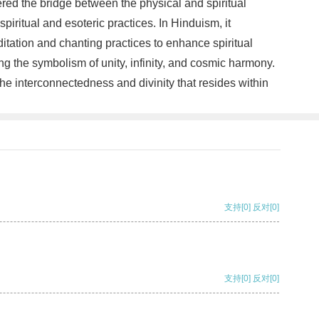
dered the bridge between the physical and spiritual
iritual and esoteric practices. In Hinduism, it
itation and chanting practices to enhance spiritual
g the symbolism of unity, infinity, and cosmic harmony.
 the interconnectedness and divinity that resides within
支持
[0]
反对
[0]
支持
[0]
反对
[0]