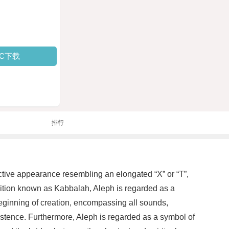
PC下载
排行
inctive appearance resembling an elongated “X” or “T”,
radition known as Kabbalah, Aleph is regarded as a
eginning of creation, encompassing all sounds,
xistence. Furthermore, Aleph is regarded as a symbol of