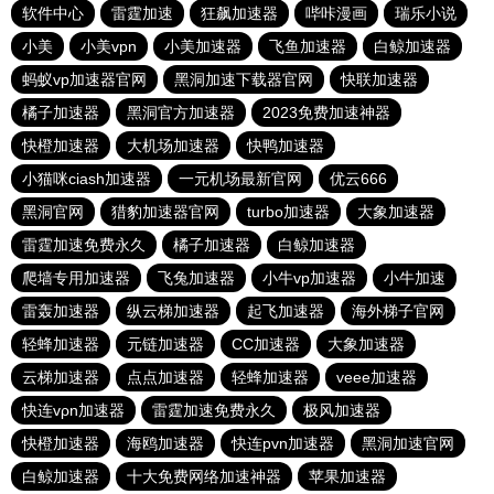
软件中心
雷霆加速
狂飙加速器
哔咔漫画
瑞乐小说
小美
小美vpn
小美加速器
飞鱼加速器
白鲸加速器
蚂蚁vp加速器官网
黑洞加速下载器官网
快联加速器
橘子加速器
黑洞官方加速器
2023免费加速神器
快橙加速器
大机场加速器
快鸭加速器
小猫咪ciash加速器
一元机场最新官网
优云666
黑洞官网
猎豹加速器官网
turbo加速器
大象加速器
雷霆加速免费永久
橘子加速器
白鲸加速器
爬墙专用加速器
飞兔加速器
小牛vp加速器
小牛加速
雷轰加速器
纵云梯加速器
起飞加速器
海外梯子官网
轻蜂加速器
元链加速器
CC加速器
大象加速器
云梯加速器
点点加速器
轻蜂加速器
veee加速器
快连vρn加速器
雷霆加速免费永久
极风加速器
快橙加速器
海鸥加速器
快连pvn加速器
黑洞加速官网
白鲸加速器
十大免费网络加速神器
苹果加速器