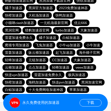
蚂蚁vp加速器官网
黑洞加速下载器官网
快联加速器
橘子加速器
黑洞官方加速器
2023免费加速神器
快橙加速器
大机场加速器
快鸭加速器
小猫咪ciash加速器
一元机场最新官网
优云666
黑洞官网
猎豹加速器官网
turbo加速器
大象加速器
雷霆加速免费永久
橘子加速器
白鲸加速器
爬墙专用加速器
飞兔加速器
小牛vp加速器
小牛加速
雷轰加速器
纵云梯加速器
起飞加速器
海外梯子官网
轻蜂加速器
元链加速器
CC加速器
大象加速器
云梯加速器
点点加速器
轻蜂加速器
veee加速器
快连vρn加速器
雷霆加速免费永久
极风加速器
快橙加速器
海鸥加速器
快连pvn加速器
黑洞加速官网
白鲸加速器
十大免费网络加速神器
苹果加速器
元链加速器
永久免费使用的加速器
下载