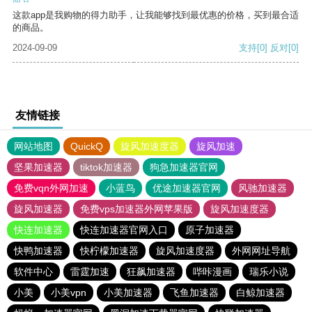
这款app是我购物的得力助手，让我能够找到最优惠的价格，买到最合适
的商品。
2024-09-09
支持
[0]
反对
[0]
友情链接
网站地图
QuickQ
旋风加速度器
旋风加速
坚果加速器
tiktok加速器
狗急加速器官网
免费vqn外网加速
小蓝鸟
优途加速器官网
风驰加速器
旋风加速器
免费vps加速器外网苹果版
旋风加速度器
快连加速器
快连加速器官网入口
原子加速器
快鸭加速器
快柠檬加速器
旋风加速度器
外网网址导航
软件中心
雷霆加速
狂飙加速器
哔咔漫画
瑞乐小说
小美
小美vpn
小美加速器
飞鱼加速器
白鲸加速器