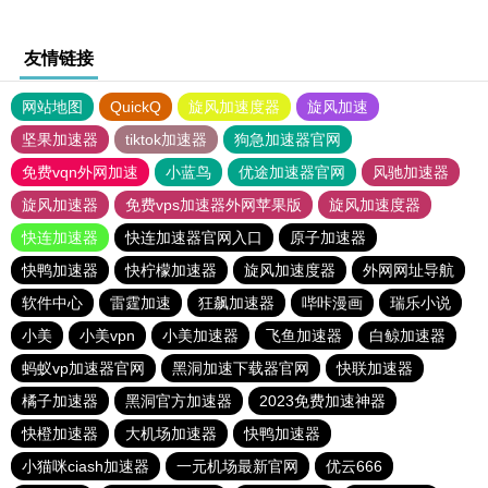
友情链接
网站地图
QuickQ
旋风加速度器
旋风加速
坚果加速器
tiktok加速器
狗急加速器官网
免费vqn外网加速
小蓝鸟
优途加速器官网
风驰加速器
旋风加速器
免费vps加速器外网苹果版
旋风加速度器
快连加速器
快连加速器官网入口
原子加速器
快鸭加速器
快柠檬加速器
旋风加速度器
外网网址导航
软件中心
雷霆加速
狂飙加速器
哔咔漫画
瑞乐小说
小美
小美vpn
小美加速器
飞鱼加速器
白鲸加速器
蚂蚁vp加速器官网
黑洞加速下载器官网
快联加速器
橘子加速器
黑洞官方加速器
2023免费加速神器
快橙加速器
大机场加速器
快鸭加速器
小猫咪ciash加速器
一元机场最新官网
优云666